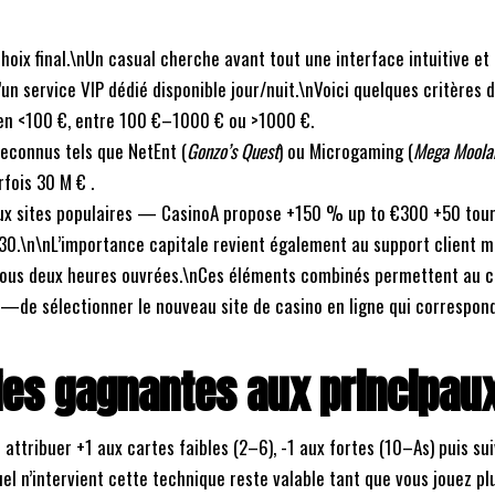
choix final.\nUn casual cherche avant tout une interface intuitive e
’un service VIP dédié disponible jour/nuit.\nVoici quelques critères d
yen <100 €, entre 100 €–1000 € ou >1000 €.
reconnus tels que NetEnt (
Gonzo’s Quest
) ou Microgaming (
Mega Moola
fois 30 M € .
eux sites populaires — CasinoA propose +150 % up to €300 +50 tou
0.\n\nL’importance capitale revient également au support client mul
ti sous deux heures ouvrées.\nCes éléments combinés permettent 
de sélectionner le nouveau site de casino en ligne qui correspond
gies gagnantes aux principaux
ttribuer +1 aux cartes faibles (2–6), -1 aux fortes (10–As) puis sui
l n’intervient cette technique reste valable tant que vous jouez pl