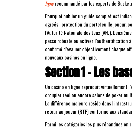
ligne
recommandé par les experts de Basketne
Pourquoi publier un guide complet est indis
agréés : protection du portefeuille joueur, 
l’Autorité Nationale des Jeux (ANJ). Deuxiè
passe robuste ou activer l’authentification 
confirmé d’évaluer objectivement chaque offr
nouveaux casinos en ligne.
Section 1 – Les bas
Un casino en ligne reproduit virtuellement l’
croupier réel ou encore salons de poker mul
La différence majeure réside dans l’infrastru
retour au joueur (RTP) conforme aux standar
Parmi les catégories les plus répandues on r