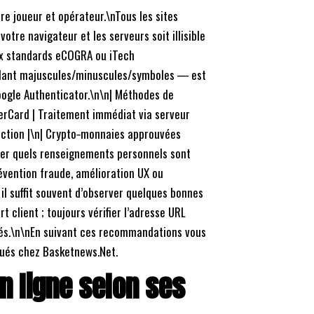
re joueur et opérateur.\nTous les sites
tre navigateur et les serveurs soit illisible
ux standards eCOGRA ou iTech
êlant majuscules/minuscules/symboles — est
ogle Authenticator.\n\n| Méthodes de
 | Traitement immédiat via serveur
saction |\n| Crypto‑monnaies approuvées
iser quels renseignements personnels sont
évention fraude, amélioration UX ou
l suffit souvent d’observer quelques bonnes
 client ; toujours vérifier l’adresse URL
égés.\n\nEn suivant ces recommandations vous
lués chez Basketnews.Net.
en ligne selon ses