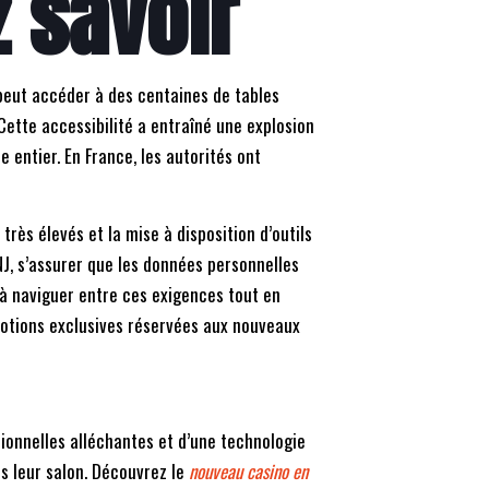
z savoir
 peut accéder à des centaines de tables
ette accessibilité a entraîné une explosion
 entier. En France, les autorités ont
rès élevés et la mise à disposition d’outils
’ANJ, s’assurer que les données personnelles
 à naviguer entre ces exigences tout en
omotions exclusives réservées aux nouveaux
ionnelles alléchantes et d’une technologie
s leur salon. Découvrez le
nouveau casino en