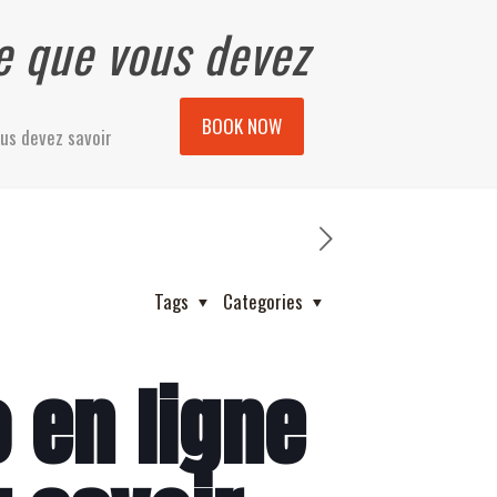
e que vous devez
BOOK NOW
us devez savoir
Tags
Categories
 en ligne