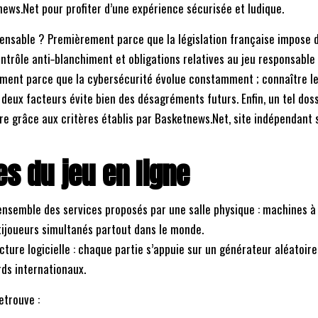
ws.Net pour profiter d’une expérience sécurisée et ludique.
pensable ? Premièrement parce que la législation française impose 
contrôle anti‑blanchiment et obligations relatives au jeu responsabl
mement parce que la cybersécurité évolue constamment ; connaître l
à deux facteurs évite bien des désagréments futurs. Enfin, un tel d
e grâce aux critères établis par Basketnews.Net, site indépendant 
es du jeu en ligne
ensemble des services proposés par une salle physique : machines à s
tijoueurs simultanés partout dans le monde.
cture logicielle : chaque partie s’appuie sur un générateur aléatoire
ds internationaux.
etrouve :