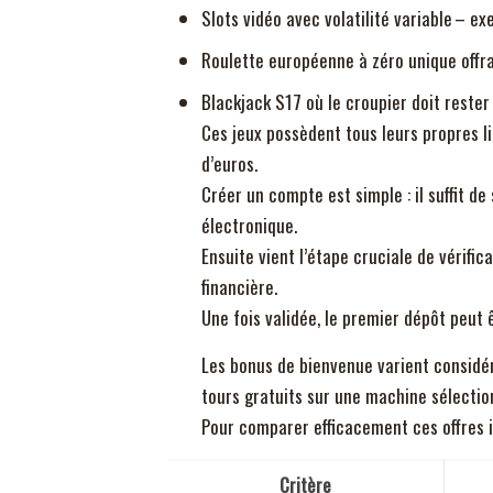
Slots vidéo avec volatilité variable – ex
Roulette européenne à zéro unique offr
Blackjack S17 où le croupier doit rester 
Ces jeux possèdent tous leurs propres li
d’euros.
Créer un compte est simple : il suffit de
électronique.
Ensuite vient l’étape cruciale de vérific
financière.
Une fois validée, le premier dépôt peut 
Les bonus de bienvenue varient considé
tours gratuits sur une machine sélectio
Pour comparer efficacement ces offres il
Critère